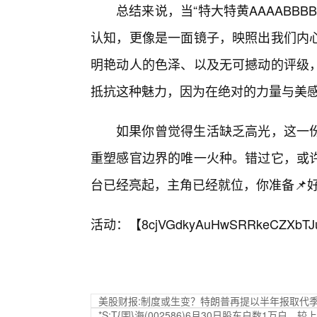
总结来说，当“特大特黄AAAABB
认知，更像是一面镜子，映照出我们内
明艳动人的色泽、以及无可撼动的评级
抵抗这种魅力，因为在绝对的力量与美
如果你曾觉得生活缺乏高光，这一份“
重塑感官边界的唯一火种。错过它，或
台已经亮起，主角已经就位，你准备📌
活动：【
8cjVGdkyAuHwSRRkeCZXbTJ
美股财报:制度或生变？特朗普再提以半年报取代
*S;T{围}海(002586)6月30日股东户数1万户，较