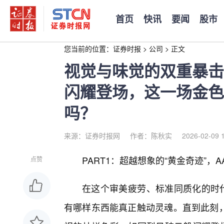
首页
快讯
要闻
股市
您当前的位置：
证券时报
>
公司
>
正文
视觉与味觉的双重暴击：
闪耀登场，这一场金色
吗？
来源：证券时报网
作者：陈秋实
2026-02-09 
PART1：超越想象的“黄金奇迹”，A
点赞
在这个审美疲劳、标准同质化的时代
有哪样东西能真正触动灵魂。直到此刻，当